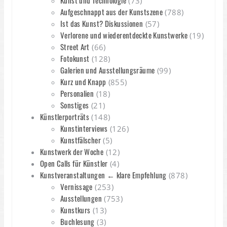
Kunst und Technologie
(73)
Aufgeschnappt aus der Kunstszene
(788)
Ist das Kunst? Diskussionen
(57)
Verlorene und wiederentdeckte Kunstwerke
(19)
Street Art
(66)
Fotokunst
(128)
Galerien und Ausstellungsräume
(99)
Kurz und Knapp
(855)
Personalien
(18)
Sonstiges
(21)
Künstlerporträts
(148)
Kunstinterviews
(126)
Kunstfälscher
(5)
Kunstwerk der Woche
(12)
Open Calls für Künstler
(4)
Kunstveranstaltungen ← klare Empfehlung
(878)
Vernissage
(253)
Ausstellungen
(753)
Kunstkurs
(13)
Buchlesung
(3)