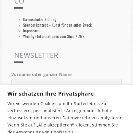
CO
Datenschutzerklärung
Spendenkonzept – Kunst für den guten Zweck
Impressum
Wichtige Informationen zum Shop / AGB
NEWSLETTER
Vorname oder ganzer Name
Wir schätzen Ihre Privatsphäre
Email
Wir verwenden Cookies, um Ihr Surferlebnis zu
verbessern, personalisierte Anzeigen oder Inhalte
einzusetzen und unseren Datenverkehr zu analysieren.
Indem Du fortfährst, akzeptierst Du unsere
Wenn Sie auf „Alle akzeptieren" klicken, stimmen Sie
Datenschutzerklärung.
der Anwendung von Cookies zu.