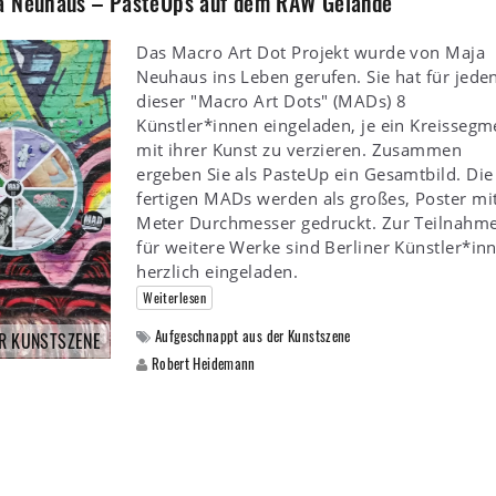
ja Neuhaus – PasteUps auf dem RAW Gelände
Das Macro Art Dot Projekt wurde von Maja
Neuhaus ins Leben gerufen. Sie hat für jede
dieser "Macro Art Dots" (MADs) 8
Künstler*innen eingeladen, je ein Kreissegm
mit ihrer Kunst zu verzieren. Zusammen
ergeben Sie als PasteUp ein Gesamtbild. Die
fertigen MADs werden als großes, Poster mi
Meter Durchmesser gedruckt. Zur Teilnahm
für weitere Werke sind Berliner Künstler*in
herzlich eingeladen.
Weiterlesen
Aufgeschnappt aus der Kunstszene
R KUNSTSZENE
Robert Heidemann