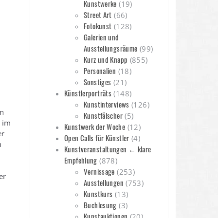
Kunstwerke
(19)
Street Art
(66)
Fotokunst
(128)
Galerien und
Ausstellungsräume
(99)
Kurz und Knapp
(855)
Personalien
(18)
Sonstiges
(21)
Künstlerporträts
(148)
Kunstinterviews
(126)
en
Kunstfälscher
(5)
 im
Kunstwerk der Woche
(12)
er
Open Calls für Künstler
(4)
n
Kunstveranstaltungen ← klare
Empfehlung
(878)
Vernissage
(253)
er
Ausstellungen
(753)
Kunstkurs
(13)
Buchlesung
(3)
Kunstauktionen
(20)