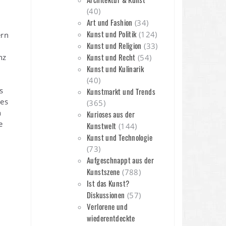
(40)
Art und Fashion
(34)
Kunst und Politik
(124)
ern
Kunst und Religion
(33)
Kunst und Recht
nz
(54)
Kunst und Kulinarik
(40)
s
Kunstmarkt und Trends
es
(365)
n
Kurioses aus der
e
Kunstwelt
(144)
Kunst und Technologie
(73)
Aufgeschnappt aus der
Kunstszene
(788)
Ist das Kunst?
Diskussionen
(57)
Verlorene und
wiederentdeckte