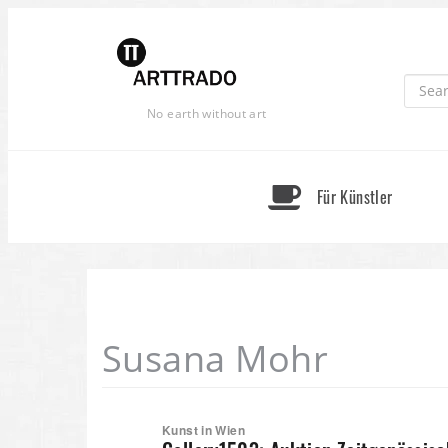
Skip
to
content
No earth without art
Für Künstler
Susana Mohr
Kunst in Wien