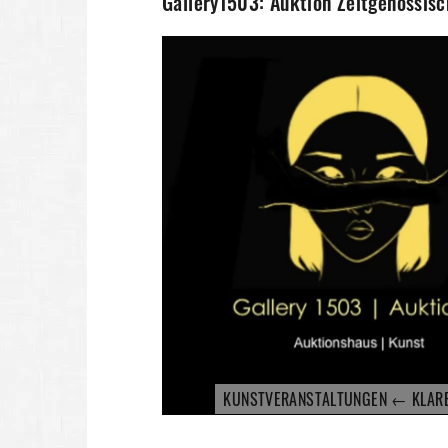
Gallery1503: Auktion Zeitgenössis
KUNSTVERANSTALTUNGEN ← KLAR