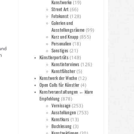
Kunstwerke
(19)
Street Art
(66)
Fotokunst
(128)
Galerien und
Ausstellungsräume
(99)
Kurz und Knapp
(855)
Personalien
(18)
und
Sonstiges
(21)
n
Künstlerporträts
(148)
Kunstinterviews
(126)
Kunstfälscher
(5)
Kunstwerk der Woche
(12)
Open Calls für Künstler
(4)
Kunstveranstaltungen ← klare
Empfehlung
(878)
Vernissage
(253)
Ausstellungen
(753)
Kunstkurs
(13)
Buchlesung
(3)
Kunstauktionen
(20)