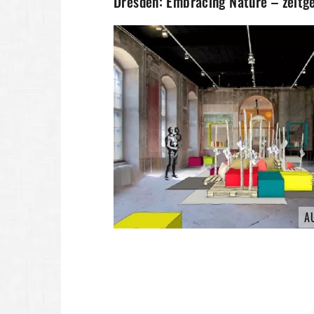
Dresden: Embracing Nature – zeitge
A