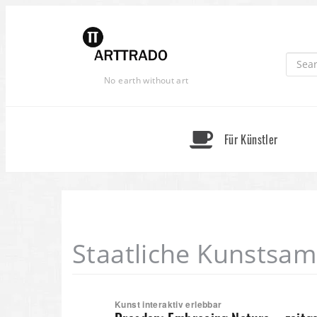
Skip
to
content
No earth without art
Für Künstler
Staatliche Kunstsa
Kunst interaktiv erlebbar