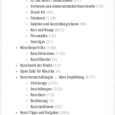
Ist das Kunst? Diskussionen
(57)
Verlorene und wiederentdeckte Kunstwerke
(19)
Street Art
(66)
Fotokunst
(128)
Galerien und Ausstellungsräume
(99)
Kurz und Knapp
(855)
Personalien
(18)
Sonstiges
(21)
Künstlerporträts
(148)
Kunstinterviews
(126)
Kunstfälscher
(5)
Kunstwerk der Woche
(12)
Open Calls für Künstler
(4)
Kunstveranstaltungen ← klare Empfehlung
(877)
Vernissage
(253)
Ausstellungen
(752)
Kunstkurs
(13)
Buchlesung
(3)
Kunstauktionen
(20)
Kunst Tipps und Ratgeber
(266)