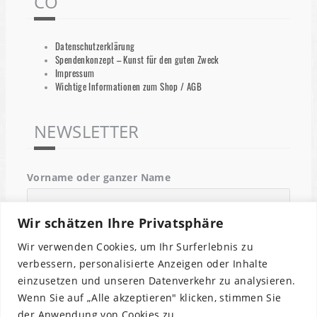
CO
Datenschutzerklärung
Spendenkonzept – Kunst für den guten Zweck
Impressum
Wichtige Informationen zum Shop / AGB
NEWSLETTER
Vorname oder ganzer Name
Wir schätzen Ihre Privatsphäre
Email
Wir verwenden Cookies, um Ihr Surferlebnis zu
verbessern, personalisierte Anzeigen oder Inhalte
einzusetzen und unseren Datenverkehr zu analysieren.
Indem Du fortfährst, akzeptierst Du unsere
Wenn Sie auf „Alle akzeptieren" klicken, stimmen Sie
Datenschutzerklärung.
der Anwendung von Cookies zu.