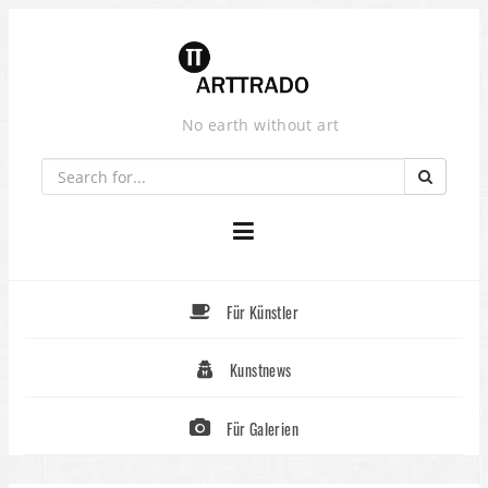
Skip
to
content
No earth without art
Für Künstler
Kunstnews
Für Galerien