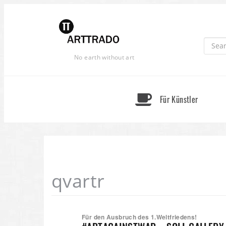
Skip
to
content
No earth without art
Für Künstler
qvartr
Für den Ausbruch des 1.Weltfriedens!