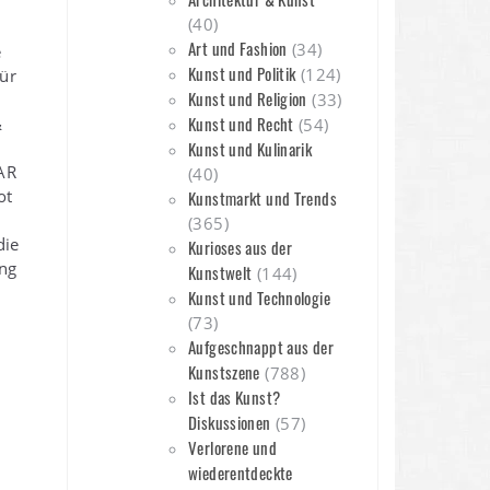
(40)
Art und Fashion
(34)
e
Kunst und Politik
(124)
für
Kunst und Religion
(33)
Kunst und Recht
&
(54)
Kunst und Kulinarik
AR
(40)
ot
Kunstmarkt und Trends
(365)
die
Kurioses aus der
ng
Kunstwelt
(144)
Kunst und Technologie
(73)
Aufgeschnappt aus der
Kunstszene
(788)
Ist das Kunst?
Diskussionen
(57)
Verlorene und
wiederentdeckte