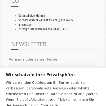
CO
Datenschutzerklärung
Spendenkonzept – Kunst für den guten Zweck
Impressum
Wichtige Informationen zum Shop / AGB
NEWSLETTER
Vorname oder ganzer Name
Wir schätzen Ihre Privatsphäre
Email
Wir verwenden Cookies, um Ihr Surferlebnis zu
verbessern, personalisierte Anzeigen oder Inhalte
einzusetzen und unseren Datenverkehr zu analysieren.
Indem Du fortfährst, akzeptierst Du unsere
Wenn Sie auf „Alle akzeptieren" klicken, stimmen Sie
Datenschutzerklärung.
der Anwendung von Cookies zu.