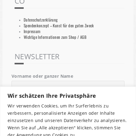
CO
Datenschutzerklärung
Spendenkonzept – Kunst für den guten Zweck
Impressum
Wichtige Informationen zum Shop / AGB
NEWSLETTER
Vorname oder ganzer Name
Wir schätzen Ihre Privatsphäre
Email
Wir verwenden Cookies, um Ihr Surferlebnis zu
verbessern, personalisierte Anzeigen oder Inhalte
einzusetzen und unseren Datenverkehr zu analysieren.
Indem Du fortfährst, akzeptierst Du unsere
Wenn Sie auf „Alle akzeptieren" klicken, stimmen Sie
Datenschutzerklärung.
der Anwendung von Cookies zu.