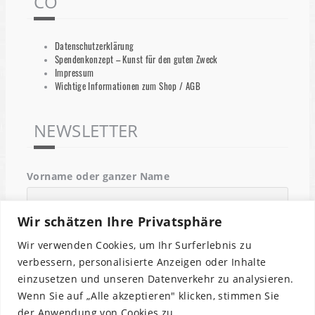
CO
Datenschutzerklärung
Spendenkonzept – Kunst für den guten Zweck
Impressum
Wichtige Informationen zum Shop / AGB
NEWSLETTER
Vorname oder ganzer Name
Wir schätzen Ihre Privatsphäre
Email
Wir verwenden Cookies, um Ihr Surferlebnis zu
verbessern, personalisierte Anzeigen oder Inhalte
einzusetzen und unseren Datenverkehr zu analysieren.
Indem Du fortfährst, akzeptierst Du unsere
Wenn Sie auf „Alle akzeptieren" klicken, stimmen Sie
Datenschutzerklärung.
der Anwendung von Cookies zu.