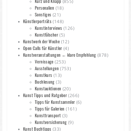
Kurz und Knapp
(855)
Personalien
(18)
Sonstiges
(21)
Künstlerporträts
(148)
Kunstinterviews
(126)
Kunstfälscher
(5)
Kunstwerk der Woche
(12)
Open Calls für Künstler
(4)
Kunstveranstaltungen ← klare Empfehlung
(878)
Vernissage
(253)
Ausstellungen
(753)
Kunstkurs
(13)
Buchlesung
(3)
Kunstauktionen
(20)
Kunst Tipps und Ratgeber
(266)
Tipps für Kunstsammler
(6)
Tipps für Galerien
(161)
Kunsttransport
(3)
Kunstversicherung
(9)
Kunst Buchtipps
(33)