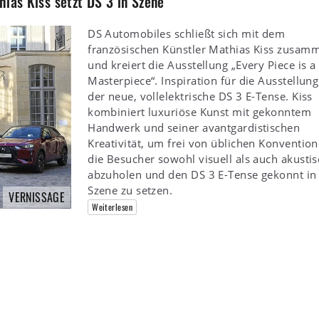
hias Kiss setzt DS 3 in Szene
DS Automobiles schließt sich mit dem
französischen Künstler Mathias Kiss zusam
und kreiert die Ausstellung „Every Piece is a
Masterpiece“. Inspiration für die Ausstellung 
der neue, vollelektrische DS 3 E-Tense. Kiss
kombiniert luxuriöse Kunst mit gekonntem
Handwerk und seiner avantgardistischen
Kreativität, um frei von üblichen Konventio
die Besucher sowohl visuell als auch akusti
abzuholen und den DS 3 E-Tense gekonnt in
Szene zu setzen.
VERNISSAGE
Weiterlesen