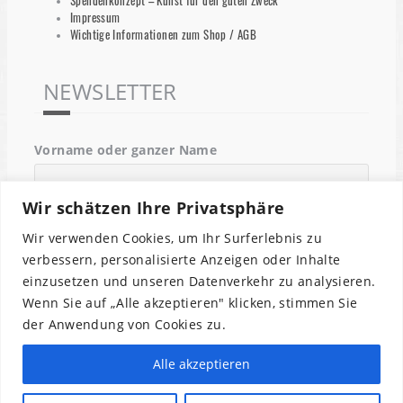
Spendenkonzept – Kunst für den guten Zweck
Impressum
Wichtige Informationen zum Shop / AGB
NEWSLETTER
Vorname oder ganzer Name
Wir schätzen Ihre Privatsphäre
Email
Wir verwenden Cookies, um Ihr Surferlebnis zu
verbessern, personalisierte Anzeigen oder Inhalte
einzusetzen und unseren Datenverkehr zu analysieren.
Indem Du fortfährst, akzeptierst Du unsere
Wenn Sie auf „Alle akzeptieren" klicken, stimmen Sie
Datenschutzerklärung.
der Anwendung von Cookies zu.
Alle akzeptieren