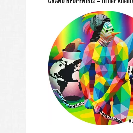
GRAND REOPENING! – In der Affenfa
A