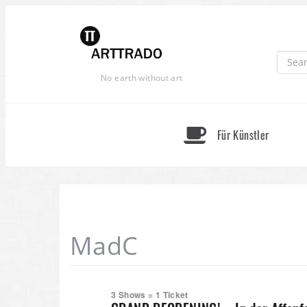
Skip
to
content
No earth without art
Für Künstler
MadC
3 Shows = 1 Ticket