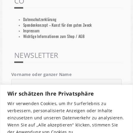
CO
Datenschutzerklärung
Spendenkonzept – Kunst für den guten Zweck
Impressum
Wichtige Informationen zum Shop / AGB
NEWSLETTER
Vorname oder ganzer Name
Wir schätzen Ihre Privatsphäre
Email
Wir verwenden Cookies, um Ihr Surferlebnis zu
verbessern, personalisierte Anzeigen oder Inhalte
einzusetzen und unseren Datenverkehr zu analysieren.
Indem Du fortfährst, akzeptierst Du unsere
Wenn Sie auf „Alle akzeptieren" klicken, stimmen Sie
Datenschutzerklärung.
der Anwendung von Cookies zu.