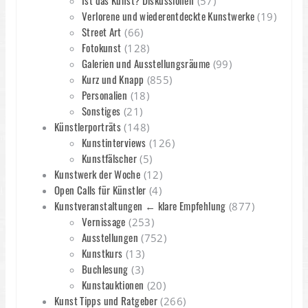
Ist das Kunst? Diskussionen
(57)
Verlorene und wiederentdeckte Kunstwerke
(19)
Street Art
(66)
Fotokunst
(128)
Galerien und Ausstellungsräume
(99)
Kurz und Knapp
(855)
Personalien
(18)
Sonstiges
(21)
Künstlerporträts
(148)
Kunstinterviews
(126)
Kunstfälscher
(5)
Kunstwerk der Woche
(12)
Open Calls für Künstler
(4)
Kunstveranstaltungen ← klare Empfehlung
(877)
Vernissage
(253)
Ausstellungen
(752)
Kunstkurs
(13)
Buchlesung
(3)
Kunstauktionen
(20)
Kunst Tipps und Ratgeber
(266)