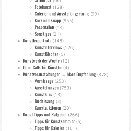
Street Art
(66)
Fotokunst
(128)
Galerien und Ausstellungsräume
(99)
Kurz und Knapp
(855)
Personalien
(18)
Sonstiges
(21)
Künstlerporträts
(148)
Kunstinterviews
(126)
Kunstfälscher
(5)
Kunstwerk der Woche
(12)
Open Calls für Künstler
(4)
Kunstveranstaltungen ← klare Empfehlung
(878)
Vernissage
(253)
Ausstellungen
(753)
Kunstkurs
(13)
Buchlesung
(3)
Kunstauktionen
(20)
Kunst Tipps und Ratgeber
(266)
Tipps für Kunstsammler
(6)
Tipps für Galerien
(161)