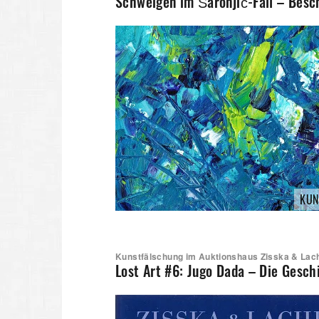
Schweigen im Šaronjić-Fall – Bes
KUN
Kunstfälschung im Auktionshaus Zisska & Lac
Lost Art #6: Jugo Dada – Die Gesch