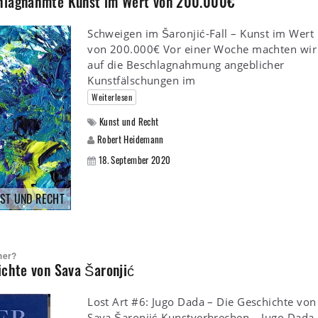
chlagnahmte Kunst im Wert von 200.000€
Schweigen im Šaronjić-Fall – Kunst im Wert
von 200.000€ Vor einer Woche machten wir
auf die Beschlagnahmung angeblicher
Kunstfälschungen im
Weiterlesen
Kunst und Recht
Robert Heidemann
18. September 2020
ST UND RECHT
her?
ichte von Sava Šaronjić
Lost Art #6: Jugo Dada – Die Geschichte von
Sava Šaronjić Kunstverbrechen – Jugo Dada.