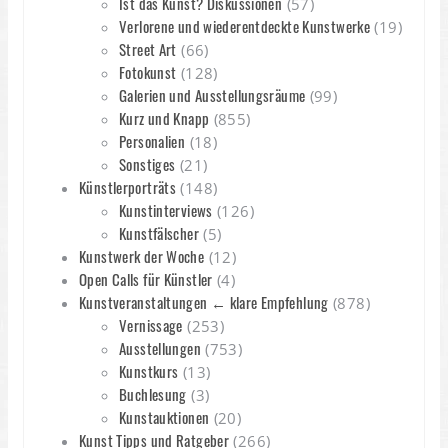
Ist das Kunst? Diskussionen
(57)
Verlorene und wiederentdeckte Kunstwerke
(19)
Street Art
(66)
Fotokunst
(128)
Galerien und Ausstellungsräume
(99)
Kurz und Knapp
(855)
Personalien
(18)
Sonstiges
(21)
Künstlerporträts
(148)
Kunstinterviews
(126)
Kunstfälscher
(5)
Kunstwerk der Woche
(12)
Open Calls für Künstler
(4)
Kunstveranstaltungen ← klare Empfehlung
(878)
Vernissage
(253)
Ausstellungen
(753)
Kunstkurs
(13)
Buchlesung
(3)
Kunstauktionen
(20)
Kunst Tipps und Ratgeber
(266)