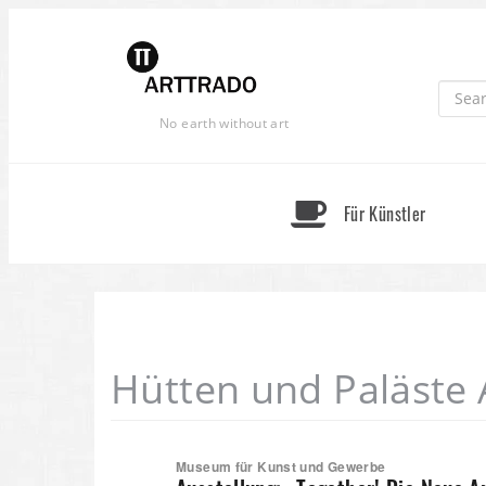
Skip
to
content
No earth without art
Für Künstler
Hütten und Paläste 
Museum für Kunst und Gewerbe