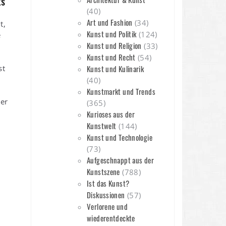
ts
(40)
Art und Fashion
(34)
t,
Kunst und Politik
(124)
e
Kunst und Religion
(33)
Kunst und Recht
(54)
st
Kunst und Kulinarik
(40)
Kunstmarkt und Trends
der
(365)
Kurioses aus der
Kunstwelt
(144)
e
Kunst und Technologie
(73)
Aufgeschnappt aus der
Kunstszene
(788)
Ist das Kunst?
Diskussionen
(57)
Verlorene und
wiederentdeckte