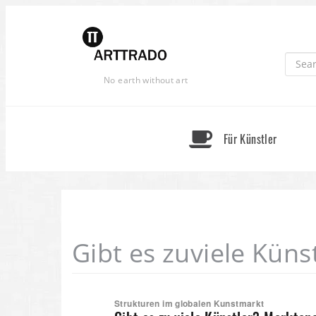
Skip
to
content
No earth without art
Für Künstler
Gibt es zuviele Küns
Strukturen im globalen Kunstmarkt