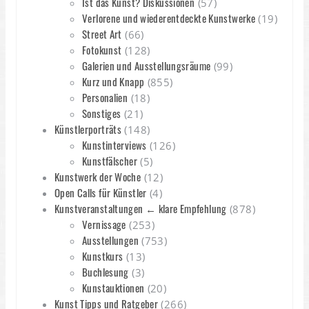
Ist das Kunst? Diskussionen
(57)
Verlorene und wiederentdeckte Kunstwerke
(19)
Street Art
(66)
Fotokunst
(128)
Galerien und Ausstellungsräume
(99)
Kurz und Knapp
(855)
Personalien
(18)
Sonstiges
(21)
Künstlerporträts
(148)
Kunstinterviews
(126)
Kunstfälscher
(5)
Kunstwerk der Woche
(12)
Open Calls für Künstler
(4)
Kunstveranstaltungen ← klare Empfehlung
(878)
Vernissage
(253)
Ausstellungen
(753)
Kunstkurs
(13)
Buchlesung
(3)
Kunstauktionen
(20)
Kunst Tipps und Ratgeber
(266)