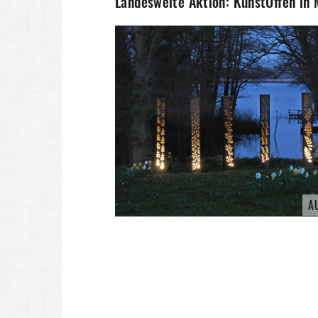
Landesweite Aktion: KunstOffen i
A