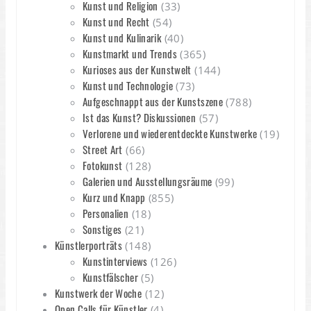
Kunst und Religion
(33)
Kunst und Recht
(54)
Kunst und Kulinarik
(40)
Kunstmarkt und Trends
(365)
Kurioses aus der Kunstwelt
(144)
Kunst und Technologie
(73)
Aufgeschnappt aus der Kunstszene
(788)
Ist das Kunst? Diskussionen
(57)
Verlorene und wiederentdeckte Kunstwerke
(19)
Street Art
(66)
Fotokunst
(128)
Galerien und Ausstellungsräume
(99)
Kurz und Knapp
(855)
Personalien
(18)
Sonstiges
(21)
Künstlerporträts
(148)
Kunstinterviews
(126)
Kunstfälscher
(5)
Kunstwerk der Woche
(12)
Open Calls für Künstler
(4)