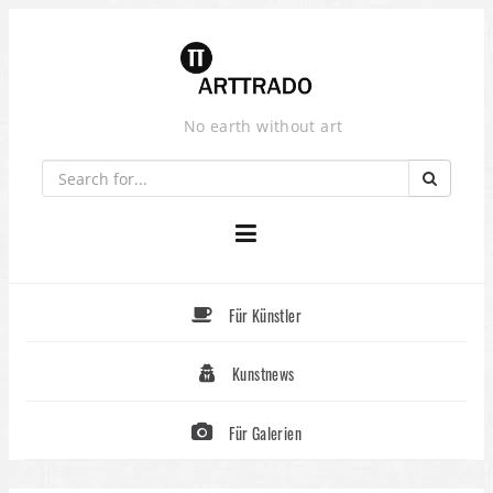
Skip
to
content
No earth without art
Für Künstler
Kunstnews
Für Galerien