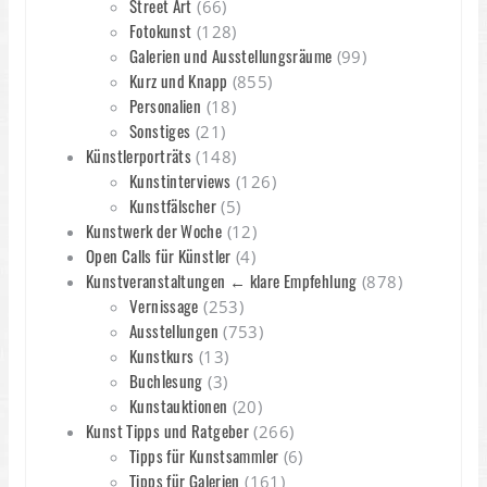
Street Art
(66)
Fotokunst
(128)
Galerien und Ausstellungsräume
(99)
Kurz und Knapp
(855)
Personalien
(18)
Sonstiges
(21)
Künstlerporträts
(148)
Kunstinterviews
(126)
Kunstfälscher
(5)
Kunstwerk der Woche
(12)
Open Calls für Künstler
(4)
Kunstveranstaltungen ← klare Empfehlung
(878)
Vernissage
(253)
Ausstellungen
(753)
Kunstkurs
(13)
Buchlesung
(3)
Kunstauktionen
(20)
Kunst Tipps und Ratgeber
(266)
Tipps für Kunstsammler
(6)
Tipps für Galerien
(161)