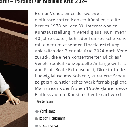
rd! – Parallel zur Biennale Arte 2024
Bernar Venet, einer der weltweit
einflussreichsten Konzeptkünstler, stellte
bereits 1978 bei der 39. internationalen
Kunstausstellung in Venedig aus. Nun, mehr 
40 Jahre später, kehrt der französische Küns
mit einer umfassenden Einzelausstellung
anlässlich der Biennale Arte 2024 nach Ven
zurück, die einen konzentrierten Blick auf
Venets radikal konzeptuelle Anfänge wirft. D
von Prof. Beate Reifenscheid, Direktorin des
Ludwig Museums Koblenz, kuratierte Schau
zeigt ein künstlerisches Werk fernab jeglich
Mainstreams der frühen 1960er-Jahre, dess
Einfluss auf die Kunst bis heute nachwirkt.
Weiterlesen
Vernissage
Robert Heidemann
8. April 2024