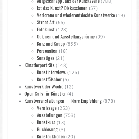
Aufgeschnappt aus der Kunstszene
(788)
Ist das Kunst? Diskussionen
(57)
Verlorene und wiederentdeckte Kunstwerke
(19)
Street Art
(66)
Fotokunst
(128)
Galerien und Ausstellungsräume
(99)
Kurz und Knapp
(855)
Personalien
(18)
Sonstiges
(21)
Künstlerporträts
(148)
Kunstinterviews
(126)
Kunstfälscher
(5)
Kunstwerk der Woche
(12)
Open Calls für Künstler
(4)
Kunstveranstaltungen ← klare Empfehlung
(878)
Vernissage
(253)
Ausstellungen
(753)
Kunstkurs
(13)
Buchlesung
(3)
Kunstauktionen
(20)