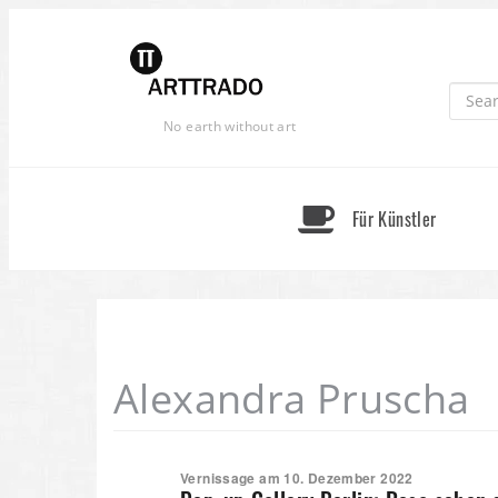
Skip
to
content
No earth without art
Für Künstler
Alexandra Pruscha
Vernissage am 10. Dezember 2022