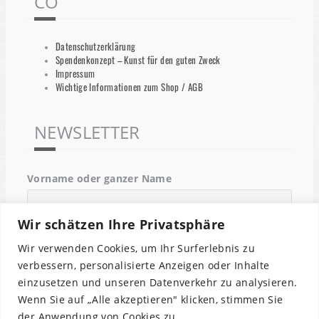
CO
Datenschutzerklärung
Spendenkonzept – Kunst für den guten Zweck
Impressum
Wichtige Informationen zum Shop / AGB
NEWSLETTER
Vorname oder ganzer Name
Wir schätzen Ihre Privatsphäre
Email
Wir verwenden Cookies, um Ihr Surferlebnis zu
verbessern, personalisierte Anzeigen oder Inhalte
einzusetzen und unseren Datenverkehr zu analysieren.
Indem Du fortfährst, akzeptierst Du unsere
Wenn Sie auf „Alle akzeptieren" klicken, stimmen Sie
Datenschutzerklärung.
der Anwendung von Cookies zu.