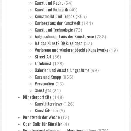
Kunst und Recht
(54)
Kunst und Kulinarik
(40)
Kunstmarkt und Trends
(365)
Kurioses aus der Kunstwelt
(144)
Kunst und Technologie
(73)
Aufgeschnappt aus der Kunstszene
(788)
Ist das Kunst? Diskussionen
(57)
Verlorene und wiederentdeckte Kunstwerke
(19)
Street Art
(66)
Fotokunst
(128)
Galerien und Ausstellungsräume
(99)
Kurz und Knapp
(855)
Personalien
(18)
Sonstiges
(21)
Künstlerporträts
(148)
Kunstinterviews
(126)
Kunstfälscher
(5)
Kunstwerk der Woche
(12)
Open Calls für Künstler
(4)
Kunstveranstaltungen ← klare Empfehlung
(878)