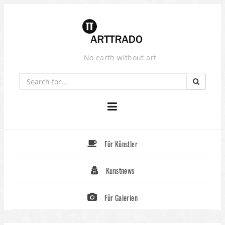
Skip
to
content
No earth without art
Für Künstler
Kunstnews
Für Galerien