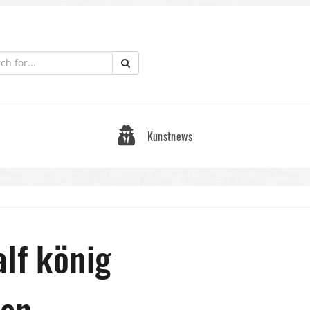
Kunstnews
alf könig
den