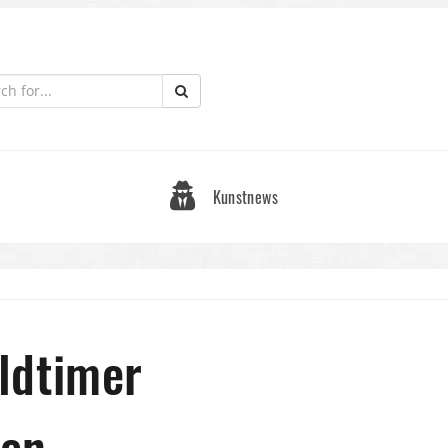
Kunstnews
ldtimer
den