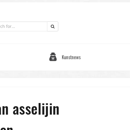
Kunstnews
an asselijin
den