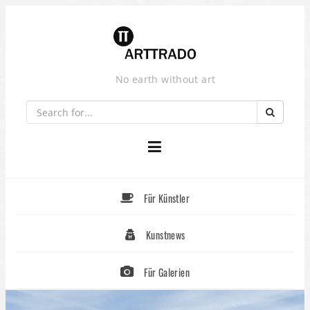
Skip
to
content
No earth without art
Für Künstler
Kunstnews
Für Galerien