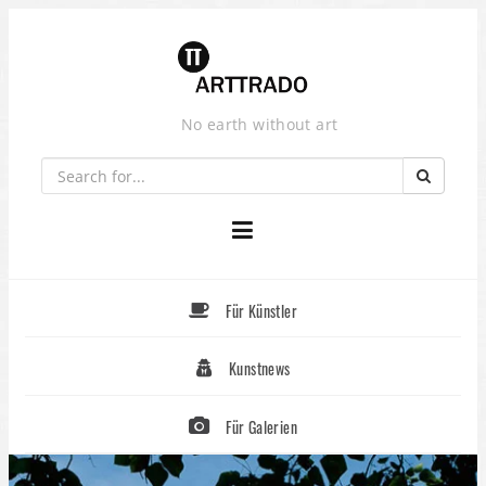
Skip
to
content
No earth without art
Für Künstler
Kunstnews
Für Galerien